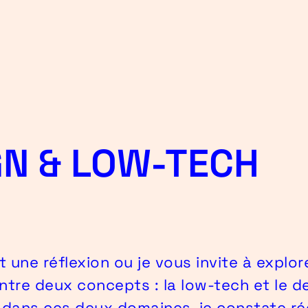
GN & LOW-TECH
t une réflexion ou je vous invite à explor
ntre deux concepts : la low-tech et le de
n dans ces deux domaines, je constate r