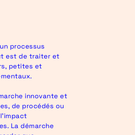
t un processus
ut est de traiter et
s, petites et
nementaux.
émarche innovante et
ces, de procédés ou
 l’impact
res. La démarche