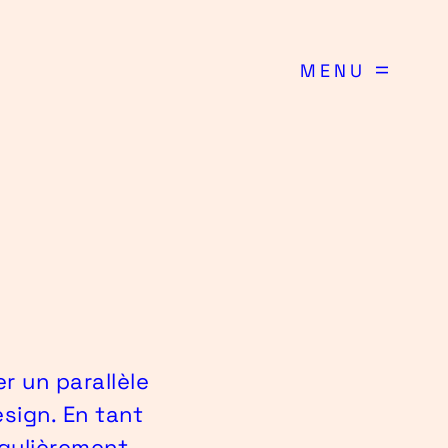
MENU
er un parallèle
sign. En tant
égulièrement