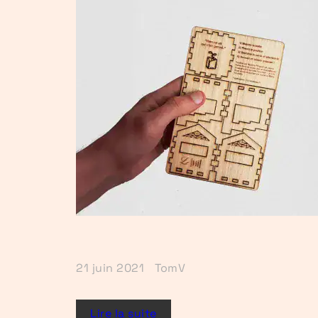
21 juin 2021
TomV
Lire la suite