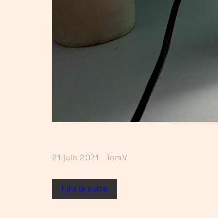
21 juin 2021
TomV
Lire la suite