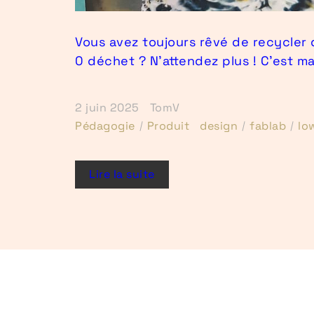
Vous avez toujours rêvé de recycler 
0 déchet ? N’attendez plus ! C’est m
2 juin 2025
TomV
Pédagogie
Produit
design
fablab
lo
Lire la suite