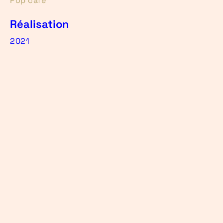
Pop café
Réalisation
2021
Tag
Design de service, numérique, design social,
médiation
PREV
NEXT