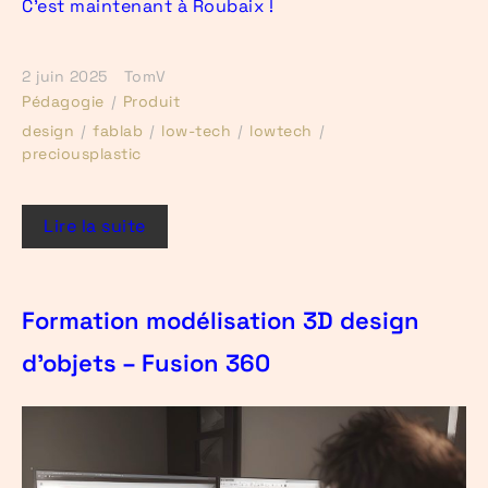
C’est maintenant à Roubaix !
2 juin 2025
TomV
Pédagogie
Produit
design
fablab
low-tech
lowtech
preciousplastic
Lire la suite
Formation modélisation 3D design
d’objets – Fusion 360